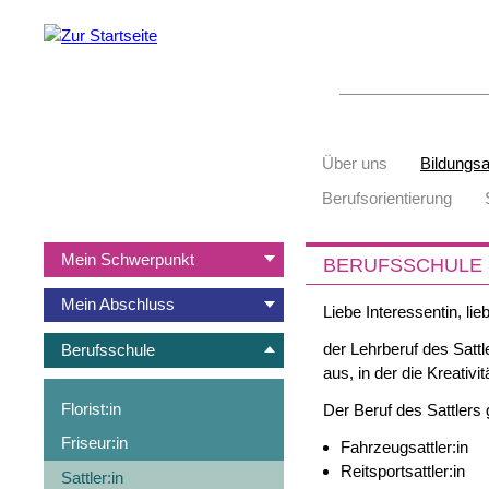
Suchbegriffe
Navigation
Über uns
Bildungs
überspringen
Berufsorientierung
Navigation
Mein Schwerpunkt
BERUFSSCHULE 
überspringen
Mein Abschluss
Liebe Interessentin, lie
der Lehrberuf des Satt
Berufsschule
aus, in der die Kreativi
Florist:in
Der Beruf des Sattlers g
Friseur:in
Fahrzeugsattler:in
Reitsportsattler:in
Sattler:in