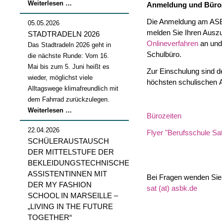
Abschlussfeier
Weiterlesen …
Anmeldung und Büro
2026
Die Anmeldung am ASBK 
05.05.2026
melden Sie Ihren Ausz
STADTRADELN 2026
Onlineverfahren
an und 
Das Stadtradeln 2026 geht in
Schulbüro.
die nächste Runde: Vom 16.
Mai bis zum 5. Juni heißt es
Zur Einschulung sind d
wieder, möglichst viele
höchsten schulischen 
Alltagswege klimafreundlich mit
dem Fahrrad zurückzulegen.
Stadtradeln
Weiterlesen …
Bürozeiten
2026
22.04.2026
Flyer "Berufsschule Satt
SCHÜLERAUSTAUSCH
DER MITTELSTUFE DER
BEKLEIDUNGSTECHNISCHEN
ASSISTENTINNEN MIT
Bei Fragen wenden Sie s
DER MY FASHION
sat (at) asbk.de
SCHOOL IN MARSEILLE –
„LIVING IN THE FUTURE
TOGETHER“