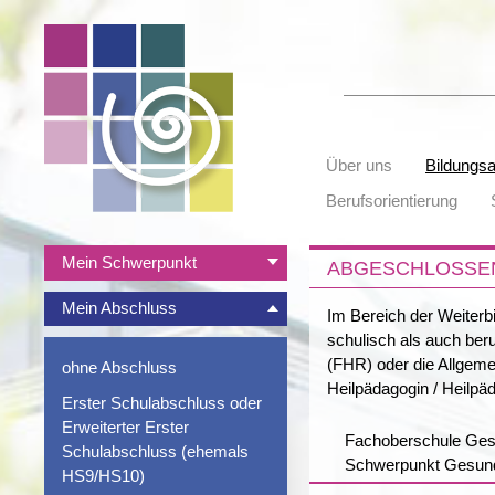
Suchbegriffe
Navigation
Über uns
Bildungs
überspringen
Berufsorientierung
Navigation
Mein Schwerpunkt
ABGESCHLOSSE
überspringen
Mein Abschluss
Im Bereich der Weiterbi
schulisch als auch ber
(FHR) oder die Allgeme
ohne Abschluss
Heilpädagogin / Heilpä
Erster Schulabschluss oder
Erweiterter Erster
Navigation
Fachoberschule Ges
Schulabschluss (ehemals
überspringen
Schwerpunkt Gesundh
HS9/HS10)