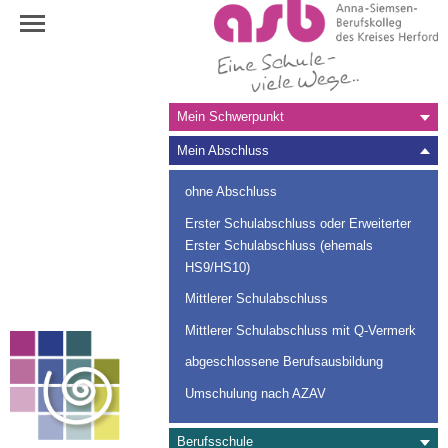
Navigation
Mein Schwerpunkt
überspringen
Mein Abschluss
ohne Abschluss
Erster Schulabschluss oder Erweiterter
Erster Schulabschluss (ehemals
HS9/HS10)
Mittlerer Schulabschluss
Mittlerer Schulabschluss mit Q-Vermerk
abgeschlossene Berufsausbildung
Umschulung nach AZAV
Berufsschule