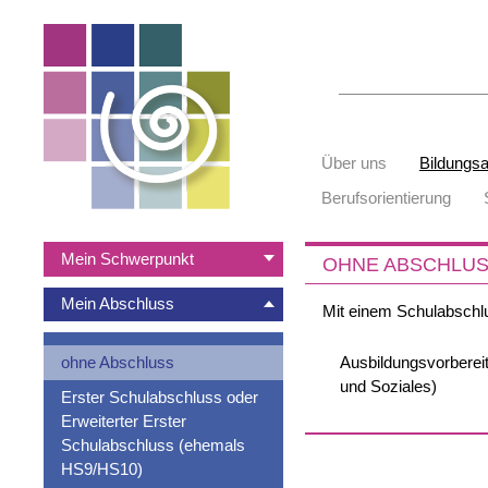
Suchbegriffe
Navigation
Über uns
Bildungs
überspringen
Berufsorientierung
Navigation
Mein Schwerpunkt
OHNE ABSCHLU
überspringen
Mein Abschluss
Mit einem Schulabschlus
Navigation
Ausbildungsvorberei
ohne Abschluss
überspringen
und Soziales)
Erster Schulabschluss oder
Erweiterter Erster
Schulabschluss (ehemals
HS9/HS10)