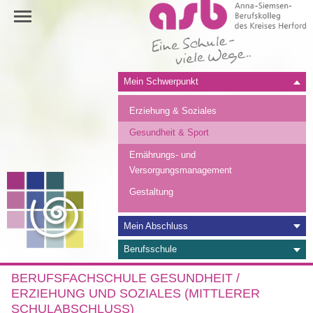
Navigation
Mein Schwerpunkt
überspringen
Erziehung & Soziales
Gesundheit & Sport
Ernährungs- und
Versorgungsmanagement
Gestaltung
Mein Abschluss
Berufsschule
BERUFSFACHSCHULE GESUNDHEIT /
ERZIEHUNG UND SOZIALES (MITTLERER
SCHULABSCHLUSS)