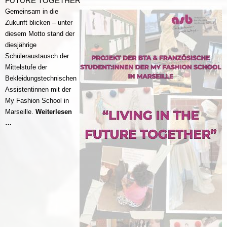
FUTURE TOGETHER“
Gemeinsam in die
Zukunft blicken – unter
diesem Motto stand der
diesjährige
Schüleraustausch der
Mittelstufe der
Bekleidungstechnischen
Assistentinnen mit der
My Fashion School in
Marseille.
Weiterlesen
Schüleraustausch
…
der
Mittelstufe
der
Bekleidungstechnischen
Assistentinnen
mit
der
My
Fashion