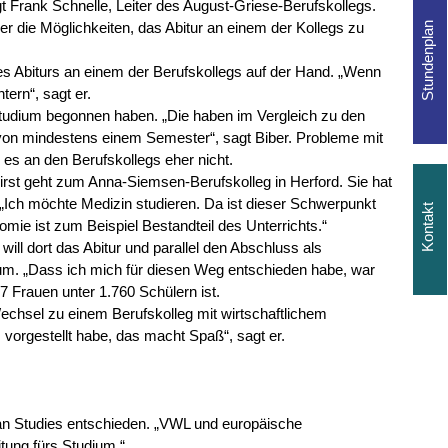
gt Frank Schnelle, Leiter des August-Griese-Berufskollegs.
ber die Möglichkeiten, das Abitur an einem der Kollegs zu
des Abiturs an einem der Berufskollegs auf der Hand. „Wenn
tern“, sagt er.
Studium begonnen haben. „Die haben im Vergleich zu den
von mindestens einem Semester“, sagt Biber. Probleme mit
 es an den Berufskollegs eher nicht.
rst geht zum Anna-Siemsen-Berufskolleg in Herford. Sie hat
„Ich möchte Medizin studieren. Da ist dieser Schwerpunkt
omie ist zum Beispiel Bestandteil des Unterrichts.“
ill dort das Abitur und parallel den Abschluss als
um. „Dass ich mich für diesen Weg entschieden habe, war
 57 Frauen unter 1.760 Schülern ist.
echsel zu einem Berufskolleg mit wirtschaftlichem
 vorgestellt habe, das macht Spaß“, sagt er.
pean Studies entschieden. „VWL und europäische
itung fürs Studium.“