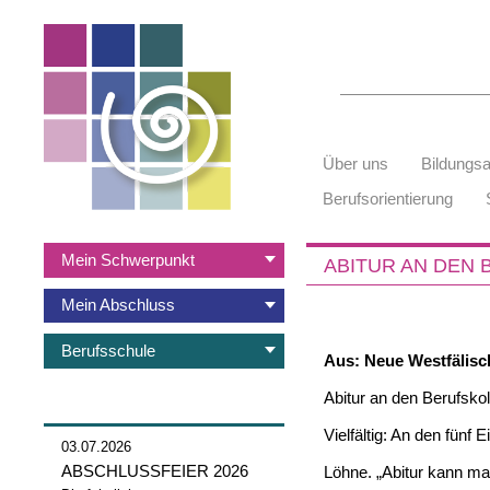
Suchbegriffe
Navigation
Über uns
Bildungs
überspringen
Berufsorientierung
Navigation
Mein Schwerpunkt
ABITUR AN DEN
überspringen
Mein Abschluss
Berufsschule
Aus: Neue Westfälisc
Abitur an den Berufsko
Vielfältig: An den fün
03.07.2026
ABSCHLUSSFEIER 2026
Löhne. „Abitur kann m