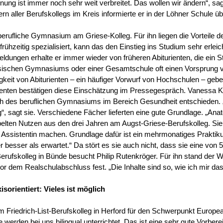
nung ist immer noch sehr weit verbreitet. Das wollen wir ändern“, sa
rn aller Berufskollegs im Kreis informierte er in der Löhner Schule ü
 berufliche Gymnasium am Griese-Kolleg. Für ihn liegen die Vorteile 
rühzeitig spezialisiert, kann das den Einstieg ins Studium sehr erleich
ungen erhalte er immer wieder von früheren Abiturienten, die ein 
assischen Gymnasiums oder einer Gesamtschule oft einen Vorsprung 
gkeit von Abiturienten – ein häufiger Vorwurf von Hochschulen – gebe
enten bestätigen diese Einschätzung im Pressegespräch. Vanessa Ki
ch des beruflichen Gymnasiums im Bereich Gesundheit entschieden. 
g“, sagt sie. Verschiedene Fächer lieferten eine gute Grundlage. „Anat
pelten Nutzen aus den drei Jahren am Augst-Griese-Berufskolleg. Sie w
 Assistentin machen. Grundlage dafür ist ein mehrmonatiges Praktik
hier besser als erwartet.“ Da stört es sie auch nicht, dass sie eine von
rufskolleg in Bünde besucht Philip Rutenkröger. Für ihn stand der W
r dem Realschulabschluss fest. „Die Inhalte sind so, wie ich mir das
xisorientiert: Vieles ist möglich
 am Friedrich-List-Berufskolleg in Herford für den Schwerpunkt Euro
e werden bei uns bilingual unterrichtet. Das ist eine sehr gute Vorbere