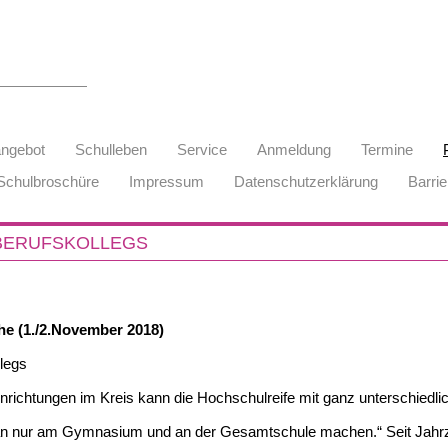
angebot
Schulleben
Service
Anmeldung
Termine
Schulbroschüre
Impressum
Datenschutzerklärung
Barrie
 BERUFSKOLLEGS
he (1./2.November 2018)
llegs
f Einrichtungen im Kreis kann die Hochschulreife mit ganz unterschi
an nur am Gymnasium und an der Gesamtschule machen.“ Seit Jahrz