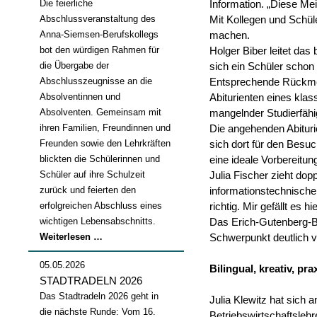
Die feierliche
Information. „Diese Mei
Abschlussveranstaltung des
Mit Kollegen und Schüle
Anna-Siemsen-Berufskollegs
machen.
bot den würdigen Rahmen für
Holger Biber leitet das
die Übergabe der
sich ein Schüler schon f
Abschlusszeugnisse an die
Entsprechende Rückmeld
Absolventinnen und
Abiturienten eines kl
Absolventen. Gemeinsam mit
mangelnder Studierfähi
ihren Familien, Freundinnen und
Die angehenden Abituri
Freunden sowie den Lehrkräften
sich dort für den Besu
blickten die Schülerinnen und
eine ideale Vorbereitun
Schüler auf ihre Schulzeit
Julia Fischer zieht dop
zurück und feierten den
informationstechnische
erfolgreichen Abschluss eines
richtig. Mir gefällt es 
wichtigen Lebensabschnitts.
Das Erich-Gutenberg-Be
Abschlussfeier
Weiterlesen …
Schwerpunkt deutlich vo
2026
05.05.2026
Bilingual, kreativ, pra
STADTRADELN 2026
Das Stadtradeln 2026 geht in
Julia Klewitz hat sich
die nächste Runde: Vom 16.
Betriebswirtschaftslehr