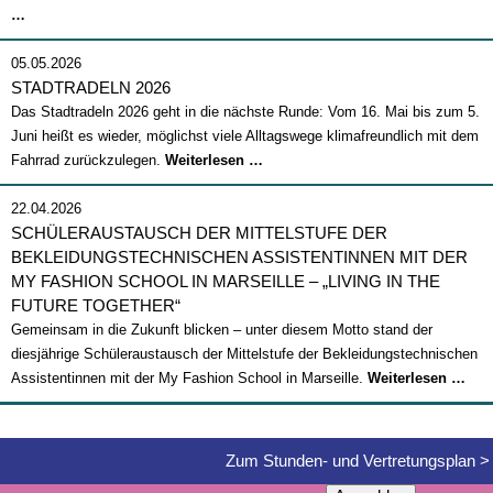
Abschlussfeier
…
2026
05.05.2026
STADTRADELN 2026
Das Stadtradeln 2026 geht in die nächste Runde: Vom 16. Mai bis zum 5.
Juni heißt es wieder, möglichst viele Alltagswege klimafreundlich mit dem
Stadtradeln
Fahrrad zurückzulegen.
Weiterlesen …
2026
22.04.2026
SCHÜLERAUSTAUSCH DER MITTELSTUFE DER
BEKLEIDUNGSTECHNISCHEN ASSISTENTINNEN MIT DER
MY FASHION SCHOOL IN MARSEILLE – „LIVING IN THE
FUTURE TOGETHER“
Gemeinsam in die Zukunft blicken – unter diesem Motto stand der
diesjährige Schüleraustausch der Mittelstufe der Bekleidungstechnischen
Sch
Assistentinnen mit der My Fashion School in Marseille.
Weiterlesen …
der
Mitt
der
Zum Stunden- und Vertretungsplan >
Bek