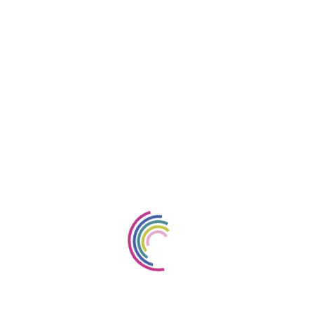
n die Möglichkeit Ende August nach Berlin zu fahren, um am
zunehmen. Die kompletten Kosten für diesen Tag übernimmt die
ion mit der Firma Smithers Oasis und Lehner Wolle, die
rkstücke kostenlos zur Verfügung stellen. Dieser Wettbewerb soll ein
Möglichkeit Wettkampferfahrungen zu sammeln.
Wettbewerbsarbeiten am Mittwochnachmittag und Donnerstag in der
hüler:innen, das Kollegium, Mitarbeiter:innen und Besucher Gelegenhe
, da sich die Publikumswahl oftmals von der Jurywertung unterscheide
die am Freitag, den 04.04.2025 um 9.45 Uhr stattfindet, werden Siege
achbücher aus der Floristik) ausgezeichnet, deren Kauf die Bezirkss
 Woche sind eine Informationsveranstaltung zum Thema technische Hi
n den Fotostudios von Bloom`s sowie Workshops, in dem handwerkl
nnen.
r Publikumswertung:
Gewinnerin
1. Platz: Ver