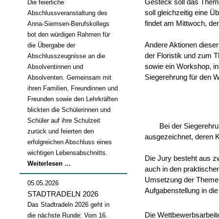
Gesteck soll das Thema
Die feierliche
soll gleichzeitig eine 
Abschlussveranstaltung des
findet am Mittwoch, den
Anna-Siemsen-Berufskollegs
bot den würdigen Rahmen für
Andere Aktionen dieser
die Übergabe der
der Floristik und zum 
Abschlusszeugnisse an die
sowie ein Workshop, in
Absolventinnen und
Siegerehrung für den W
Absolventen. Gemeinsam mit
ihren Familien, Freundinnen und
Freunden sowie den Lehrkräften
blickten die Schülerinnen und
Schüler auf ihre Schulzeit
Bei der Siegerehru
zurück und feierten den
ausgezeichnet, deren K
erfolgreichen Abschluss eines
wichtigen Lebensabschnitts.
Die Jury besteht aus zw
Abschlussfeier
Weiterlesen …
auch in den praktischen
2026
Umsetzung der Themens
05.05.2026
Aufgabenstellung in die
STADTRADELN 2026
Das Stadtradeln 2026 geht in
Die Wettbewerbsarbeit
die nächste Runde: Vom 16.