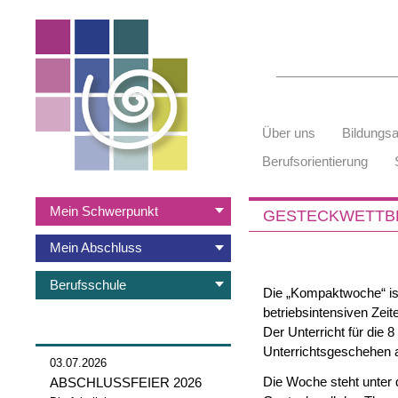
Suchbegriffe
Navigation
Über uns
Bildungs
überspringen
Berufsorientierung
Navigation
Mein Schwerpunkt
GESTECKWETTBE
überspringen
Mein Abschluss
Berufsschule
Die „Kompaktwoche“ ist
betriebsintensiven Zeit
Der Unterricht für die 
Unterrichtsgeschehen 
03.07.2026
Die Woche steht unter 
ABSCHLUSSFEIER 2026