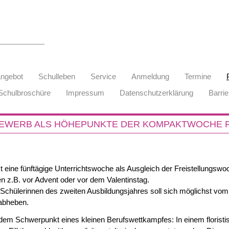
angebot
Schulleben
Service
Anmeldung
Termine
Schulbroschüre
Impressum
Datenschutzerklärung
Barrie
WERB ALS HÖHEPUNKTE DER KOMPAKTWOCHE FÜ
 eine fünftägige Unterrichtswoche als Ausgleich der Freistellungswo
en z.B. vor Advent oder vor dem Valentinstag.
8 Schülerinnen des zweiten Ausbildungsjahres soll sich möglichst vom
abheben.
dem Schwerpunkt eines kleinen Berufswettkampfes: In einem floristi