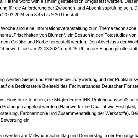
 „Fill the world with a smile“ gestalterisch umgesetzt werden. Dies
Übung für die Anforderung der Zwischen- und Abschlussprüfung sein. D
 20.03.2024 von 8.45 bis 9.30 Uhr statt.
 Woche sind eine Informationsveranstaltung zum Thema technische Hi
Thema „Frischhalten von Blumen“, ein Besuch in den Fotostudios von
 dem Gefäße und Körbe hergestellt werden. Den Abschluss der Woche
ettbewerb, die am 22.03.2024 um 9.45 Uhr in der Eingangshalle stattf
ng werden Sieger und Platzierte der Jurywertung und der Publikumsw
auf die Bezirksstelle Bielefeld des Fachverbandes Deutscher Floriste
ei Floristmeisterinnen, die Mitglieder der IHK-Prüfungsausschüsse si
 Prüfungen angelegt werden (Handwerkliche Qualität wie Festigkeit, H
tellung, Farbharmonie und Zusammenstellung der Werkstoffe). Bei
 Bewertung ein.
en werden am Mittwochnachmittag und Donnerstag in der Eingangshal