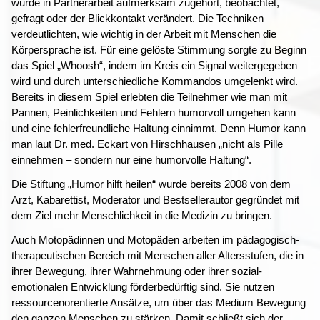
wurde in Partnerarbeit aufmerksam zugehört, beobachtet,
gefragt oder der Blickkontakt verändert. Die Techniken
verdeutlichten, wie wichtig in der Arbeit mit Menschen die
Körpersprache ist. Für eine gelöste Stimmung sorgte zu Beginn
das Spiel „Whoosh“, indem im Kreis ein Signal weitergegeben
wird und durch unterschiedliche Kommandos umgelenkt wird.
Bereits in diesem Spiel erlebten die Teilnehmer wie man mit
Pannen, Peinlichkeiten und Fehlern humorvoll umgehen kann
und eine fehlerfreundliche Haltung einnimmt. Denn Humor kann
man laut Dr. med. Eckart von Hirschhausen „nicht als Pille
einnehmen – sondern nur eine humorvolle Haltung“.
Die Stiftung „Humor hilft heilen“ wurde bereits 2008 von dem
Arzt, Kabarettist, Moderator und Bestsellerautor gegründet mit
dem Ziel mehr Menschlichkeit in die Medizin zu bringen.
Auch Motopädinnen und Motopäden arbeiten im pädagogisch-
therapeutischen Bereich mit Menschen aller Altersstufen, die in
ihrer Bewegung, ihrer Wahrnehmung oder ihrer sozial-
emotionalen Entwicklung förderbedürftig sind. Sie nutzen
ressourcenorentierte Ansätze, um über das Medium Bewegung
den ganzen Menschen zu stärken. Damit schließt sich der