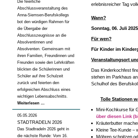
Die feierliche
erlebnisreicher Tag vo
Abschlussveranstaltung des
Anna-Siemsen-Berufskollegs
Wann?
bot den würdigen Rahmen für
Sonntag, 06. Juli 2025
die Übergabe der
Abschlusszeugnisse an die
Für wen?
Absolventinnen und
Absolventen. Gemeinsam mit
Für Kinder im Kinder
ihren Familien, Freundinnen und
Veranstaltungsort un
Freunden sowie den Lehrkräften
blickten die Schülerinnen und
Das Kinderkochfest fi
Schüler auf ihre Schulzeit
stehen im Parkhaus an 
zurück und feierten den
Schulhof des Berufskol
erfolgreichen Abschluss eines
wichtigen Lebensabschnitts.
Tolle Stationen w
Abschlussfeier
Weiterlesen …
Mini-Kochkurse für G
2026
05.05.2026
über diesen Link (bi
STADTRADELN 2026
Kräuterbutter mache
Das Stadtradeln 2026 geht in
Kleine Tee-Kunde – w
die nächste Runde: Vom 16.
Möhren schnitzen od