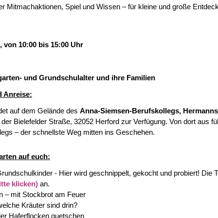
ller Mitmachaktionen, Spiel und Wissen – für kleine und große Entdec
, von 10:00 bis 15:00 Uhr
garten- und Grundschulalter und ihre Familien
d Anreise:
ndet auf dem Gelände des
Anna-Siemsen-Berufskollegs, Hermannst
der Bielefelder Straße, 32052 Herford zur Verfügung. Von dort aus fü
legs – der schnellste Weg mitten ins Geschehen.
arten auf euch:
rundschulkinder - Hier wird geschnippelt, gekocht und probiert! Die 
tte klicken)
an.
n – mit Stockbrot am Feuer
elche Kräuter sind drin?
er Haferflocken quetschen