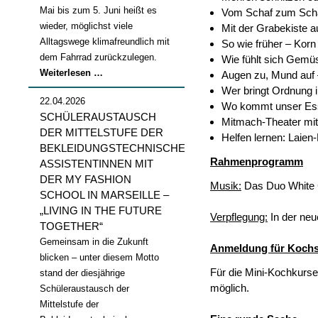
Mai bis zum 5. Juni heißt es
Vom Schaf zum Scha
wieder, möglichst viele
Mit der Grabekiste au
Alltagswege klimafreundlich mit
So wie früher – Kor
dem Fahrrad zurückzulegen.
Wie fühlt sich Gemüs
Stadtradeln
Weiterlesen …
Augen zu, Mund auf 
2026
Wer bringt Ordnung
22.04.2026
Wo kommt unser Ess
SCHÜLERAUSTAUSCH
Mitmach-Theater mit
DER MITTELSTUFE DER
Helfen lernen: Laien
BEKLEIDUNGSTECHNISCHEN
Rahmenprogramm
ASSISTENTINNEN MIT
DER MY FASHION
Musik:
Das Duo White Co
SCHOOL IN MARSEILLE –
„LIVING IN THE FUTURE
Verpflegung:
In der neu
TOGETHER“
Gemeinsam in die Zukunft
Anmeldung für Kochs
blicken – unter diesem Motto
Für die Mini-Kochkurse
stand der diesjährige
möglich.
Schüleraustausch der
Mittelstufe der