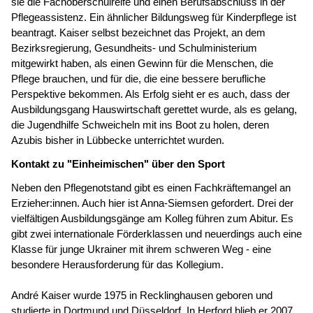
sie die Fachoberschulreife und einen Berufsabschluss in der
Pflegeassistenz. Ein ähnlicher Bildungsweg für Kinderpflege ist
beantragt. Kaiser selbst bezeichnet das Projekt, an dem
Bezirksregierung, Gesundheits- und Schulministerium
mitgewirkt haben, als einen Gewinn für die Menschen, die
Pflege brauchen, und für die, die eine bessere berufliche
Perspektive bekommen. Als Erfolg sieht er es auch, dass der
Ausbildungsgang Hauswirtschaft gerettet wurde, als es gelang,
die Jugendhilfe Schweicheln mit ins Boot zu holen, deren
Azubis bisher in Lübbecke unterrichtet wurden.
Kontakt zu "Einheimischen" über den Sport
Neben den Pflegenotstand gibt es einen Fachkräftemangel an
Erzieher:innen. Auch hier ist Anna-Siemsen gefordert. Drei der
vielfältigen Ausbildungsgänge am Kolleg führen zum Abitur. Es
gibt zwei internationale Förderklassen und neuerdings auch eine
Klasse für junge Ukrainer mit ihrem schweren Weg - eine
besondere Herausforderung für das Kollegium.
André Kaiser wurde 1975 in Recklinghausen geboren und
studierte in Dortmund und Düsseldorf. In Herford blieb er 2007