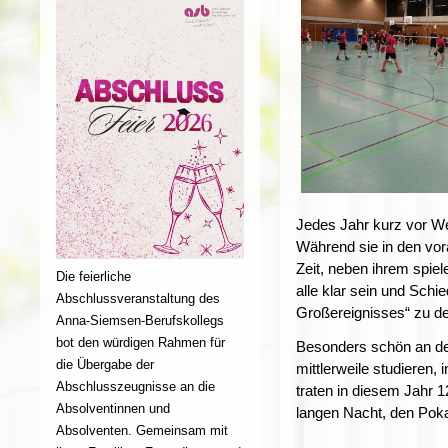
Jedes Jahr kurz vor Wei
Während sie in den vora
Zeit, neben ihrem spie
Die feierliche
alle klar sein und Schi
Abschlussveranstaltung des
Großereignisses“ zu de
Anna-Siemsen-Berufskollegs
bot den würdigen Rahmen für
Besonders schön an der
die Übergabe der
mittlerweile studieren,
Abschlusszeugnisse an die
traten in diesem Jahr 
Absolventinnen und
langen Nacht, den Poka
Absolventen. Gemeinsam mit