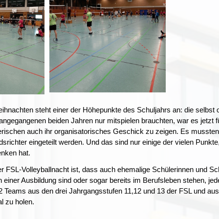
hnachten steht einer der Höhepunkte des Schuljahrs an: die selbst org
ngegangenen beiden Jahren nur mitspielen brauchten, war es jetzt für
lerischen auch ihr organisatorisches Geschick zu zeigen. Es mussten 
edsrichter eingeteilt werden. Und das sind nur einige der vielen Punkt
nken hat.
 FSL-Volleyballnacht ist, dass auch ehemalige Schülerinnen und Sc
 in einer Ausbildung sind oder sogar bereits im Berufsleben stehen, je
12 Teams aus den drei Jahrgangsstufen 11,12 und 13 der FSL und a
l zu holen.