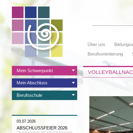
Suchbegriffe
Navigation
Über uns
Bildungs
überspringen
Berufsorientierung
Navigation
Mein Schwerpunkt
VOLLEYBALLNAC
überspringen
Mein Abschluss
Berufsschule
03.07.2026
ABSCHLUSSFEIER 2026