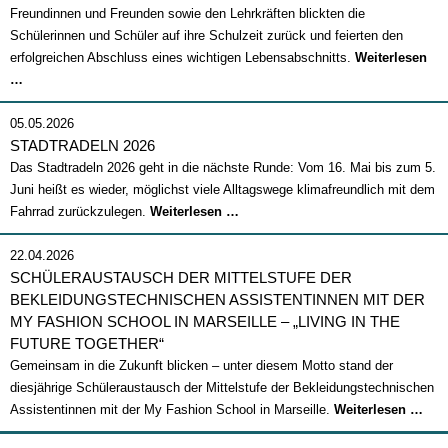
Freundinnen und Freunden sowie den Lehrkräften blickten die
Schülerinnen und Schüler auf ihre Schulzeit zurück und feierten den
erfolgreichen Abschluss eines wichtigen Lebensabschnitts.
Weiterlesen
Abschlussfeier
…
2026
05.05.2026
STADTRADELN 2026
Das Stadtradeln 2026 geht in die nächste Runde: Vom 16. Mai bis zum 5.
Juni heißt es wieder, möglichst viele Alltagswege klimafreundlich mit dem
Stadtradeln
Fahrrad zurückzulegen.
Weiterlesen …
2026
22.04.2026
SCHÜLERAUSTAUSCH DER MITTELSTUFE DER
BEKLEIDUNGSTECHNISCHEN ASSISTENTINNEN MIT DER
MY FASHION SCHOOL IN MARSEILLE – „LIVING IN THE
FUTURE TOGETHER“
Gemeinsam in die Zukunft blicken – unter diesem Motto stand der
diesjährige Schüleraustausch der Mittelstufe der Bekleidungstechnischen
Sch
Assistentinnen mit der My Fashion School in Marseille.
Weiterlesen …
der