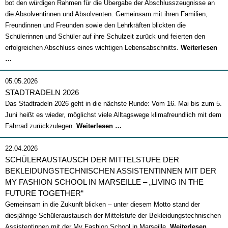
bot den würdigen Rahmen für die Übergabe der Abschlusszeugnisse an
die Absolventinnen und Absolventen. Gemeinsam mit ihren Familien,
Freundinnen und Freunden sowie den Lehrkräften blickten die
Schülerinnen und Schüler auf ihre Schulzeit zurück und feierten den
erfolgreichen Abschluss eines wichtigen Lebensabschnitts.
Weiterlesen
Abschlussfeier
…
2026
05.05.2026
STADTRADELN 2026
Das Stadtradeln 2026 geht in die nächste Runde: Vom 16. Mai bis zum 5.
Juni heißt es wieder, möglichst viele Alltagswege klimafreundlich mit dem
Stadtradeln
Fahrrad zurückzulegen.
Weiterlesen …
2026
22.04.2026
SCHÜLERAUSTAUSCH DER MITTELSTUFE DER
BEKLEIDUNGSTECHNISCHEN ASSISTENTINNEN MIT DER
MY FASHION SCHOOL IN MARSEILLE – „LIVING IN THE
FUTURE TOGETHER“
Gemeinsam in die Zukunft blicken – unter diesem Motto stand der
diesjährige Schüleraustausch der Mittelstufe der Bekleidungstechnischen
Sch
Assistentinnen mit der My Fashion School in Marseille.
Weiterlesen …