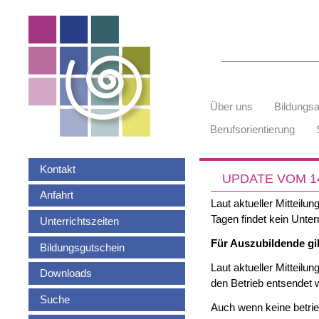
Suchbegriffe
Navigation
Über uns
Bildungs
überspringen
Berufsorientierung
Navigation
Kontakt
überspringen
UPDATE VOM 14
Anfahrt
Laut aktueller Mitteilu
Tagen findet kein Unter
Unterrichtszeiten
Für Auszubildende gil
Bildungsgutschein
Laut aktueller Mitteilu
Downloads
den Betrieb entsendet
Suche
Auch wenn keine betrie