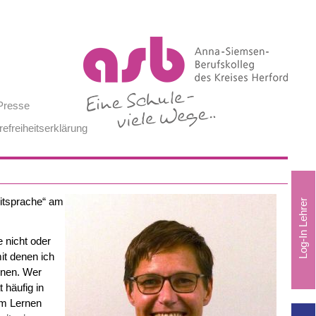
Presse
refreiheitserklärung
eitsprache“ am
 nicht oder
mit denen ich
rnen. Wer
 häufig in
im Lernen