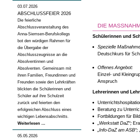
03.07.2026
ABSCHLUSSFEIER 2026
Die feierliche
DIE MASSNAHM
Abschlussveranstaltung des
Anna-Siemsen-Berufskollegs
Schülerinnen und Sch
bot den würdigen Rahmen für
Spezielle Maßnahme
die Übergabe der
Deutschkurs für Sch
Abschlusszeugnisse an die
Absolventinnen und
Offenes Angebot:
Absolventen. Gemeinsam mit
Einzel- und Kleingru
ihren Familien, Freundinnen und
Anspruch
Freunden sowie den Lehrkräften
blickten die Schülerinnen und
Lehrerinnen und Lehre
Schüler auf ihre Schulzeit
Unterrichtshospitat
zurück und feierten den
Beratung zu Unterric
erfolgreichen Abschluss eines
Fortbildungen für Bi
wichtigen Lebensabschnitts.
„Werkstatt DaZ“;
Era
Abschlussfeier
Weiterlesen …
„Info-DaZ am ASB“;
„
2026
05.05.2026