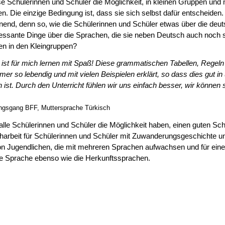
se Schülerinnen und Schüler die Möglichkeit, in kleinen Gruppen und 
en. Die einzige Bedingung ist, dass sie sich selbst dafür entscheiden. 
nend, denn so, wie die Schülerinnen und Schüler etwas über die deu
teressante Dinge über die Sprachen, die sie neben Deutsch auch noch
nen in den Kleingruppen?
“ ist für mich lernen mit Spaß! Diese grammatischen Tabellen, Regeln
r so lebendig und mit vielen Beispielen erklärt, so dass dies gut in
 ist. Durch den Unterricht fühlen wir uns einfach besser, wir können 
dungsgang BFF, Muttersprache Türkisch
s alle Schülerinnen und Schüler die Möglichkeit haben, einen guten 
beit für Schülerinnen und Schüler mit Zuwanderungsgeschichte und 
on Jugendlichen, die mit mehreren Sprachen aufwachsen und für ein
he Sprache ebenso wie die Herkunftssprachen.