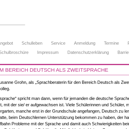
angebot
Schulleben
Service
Anmeldung
Termine
Schulbroschüre
Impressum
Datenschutzerklärung
Barrie
IM BEREICH DEUTSCH ALS ZWEITSPRACHE
 Susanne Grohn, als „Sprachberaterin für den Bereich Deutsch als Zw
lleg.
sprache“ spricht man dann, wenn für jemanden die deutsche Sprache
st, mit der sie/ er aufgewachsen ist. Viele Schülerinnen und Schüler, 
ergarten, manche erst in der Grundschule angefangen, Deutsch zu le
atte, beim Deutschlernen Unterstützung bekommen zu haben, der hat
ufbahn Probleme mit der Sprache und damit auch Schwierigkeiten be