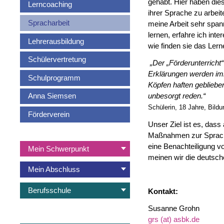
gehabt. Hier haben die
Lerncoaching
ihrer Sprache zu arbeit
Spracharbeit
meine Arbeit sehr span
lernen, erfahre ich in
Lehrerausbildung
wie finden sie das Ler
Schülervertretung
„Der „Förderunterricht
Erklärungen werden imme
Schulprogramm
Köpfen haften geblieben
unbesorgt reden.“
Anna Siemsen
Schülerin, 18 Jahre, Bil
Förderverein
Unser Ziel ist es, das
Maßnahmen zur Sprachar
Navigation
eine Benachteiligung v
Mein Schwerpunkt
überspringen
meinen wir die deutsc
Mein Abschluss
Berufsschule
Kontakt:
Susanne Grohn
grs (at) asbk.de