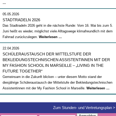
Abschlussfeier
…
2026
05.05.2026
STADTRADELN 2026
Das Stadtradeln 2026 geht in die nächste Runde: Vom 16. Mai bis zum 5.
Juni heißt es wieder, möglichst viele Alltagswege klimafreundlich mit dem
Stadtradeln
Fahrrad zurückzulegen.
Weiterlesen …
2026
22.04.2026
SCHÜLERAUSTAUSCH DER MITTELSTUFE DER
BEKLEIDUNGSTECHNISCHEN ASSISTENTINNEN MIT DER
MY FASHION SCHOOL IN MARSEILLE – „LIVING IN THE
FUTURE TOGETHER“
Gemeinsam in die Zukunft blicken – unter diesem Motto stand der
diesjährige Schüleraustausch der Mittelstufe der Bekleidungstechnischen
Sch
Assistentinnen mit der My Fashion School in Marseille.
Weiterlesen …
der
Mitt
der
Zum Stunden- und Vertretungsplan >
Bek